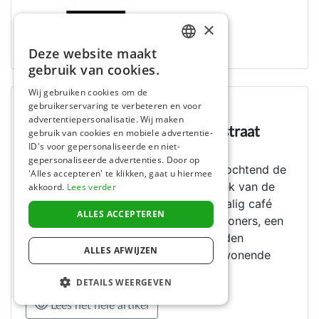
×
Deze website maakt
DUTCH
gebruik van cookies.
FRENCH
Wij gebruiken cookies om de
gebruikerservaring te verbeteren en voor
ENGLISH
Nieuwsblad
advertentiepersonalisatie. Wij maken
Brand vernielt woning in Leegstraat
gebruik van cookies en mobiele advertentie-
ID's voor gepersonaliseerde en niet-
19 Aug 2023
gepersonaliseerde advertenties. Door op
ZELZATE - Een brand heeft zaterdagochtend de
'Alles accepteren' te klikken, gaat u hiermee
woning van een jong gezin op de hoek van de
akkoord.
Lees verder
Leegstraat en de Akkerstraat (voormalig café
ALLES ACCEPTEREN
Schuttershof) totaal vernield. De bewoners, een
stel met hun vier kleine kinderen werden
ALLES AFWIJZEN
omstreeks 6 uur gewekt door een inwonende
kennis die boven sliep.
DETAILS WEERGEVEN
Lees het hele artikel