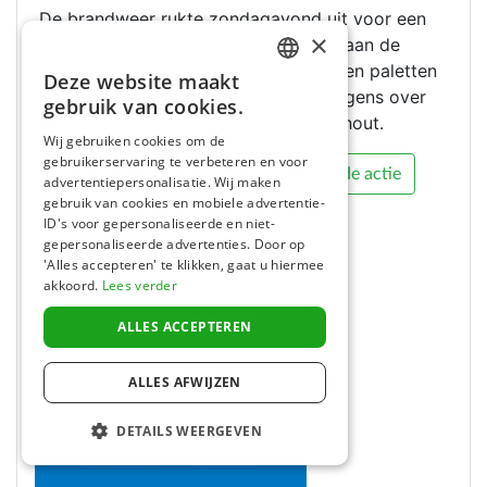
De brandweer rukte zondagavond uit voor een
×
brand op de terreinen van de scouts aan de
Kneuterweg in Zonhoven. Daar stonden paletten
Deze website maakt
DUTCH
in brand. De vlammen sloegen vervolgens over
gebruik van cookies.
op een soort van opslagruimte voor hout.
FRENCH
Wij gebruiken cookies om de
gebruikerservaring te verbeteren en voor
ENGLISH
Lees het hele artikel
Bekijk de actie
advertentiepersonalisatie. Wij maken
gebruik van cookies en mobiele advertentie-
ID's voor gepersonaliseerde en niet-
gepersonaliseerde advertenties. Door op
'Alles accepteren' te klikken, gaat u hiermee
akkoord.
Lees verder
ALLES ACCEPTEREN
ALLES AFWIJZEN
DETAILS WEERGEVEN