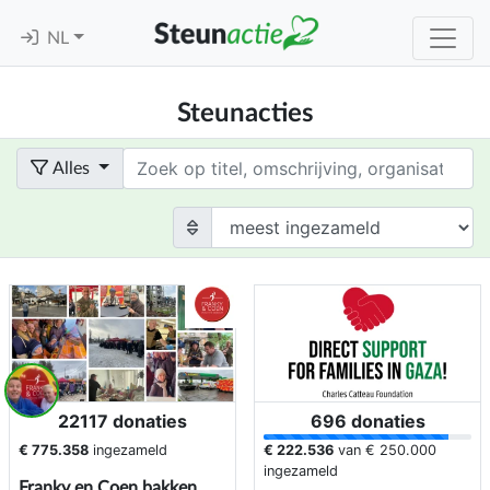
NL
Steunacties
Term
Alles
22117 donaties
696 donaties
€ 775.358
ingezameld
€ 222.536
van
€ 250.000
ingezameld
Franky en Coen bakken