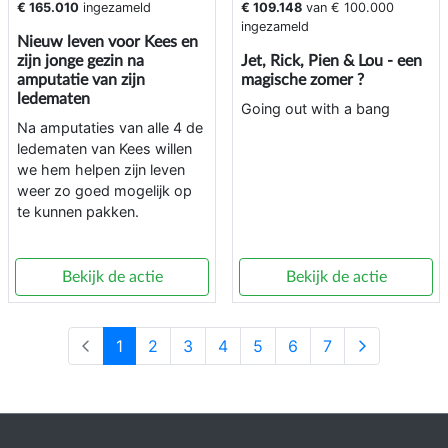
€ 165.010
ingezameld
€ 109.148
van
€ 100.000
ingezameld
Nieuw leven voor Kees en
zijn jonge gezin na
Jet, Rick, Pien & Lou - een
amputatie van zijn
magische zomer ?
ledematen
Going out with a bang
Na amputaties van alle 4 de
ledematen van Kees willen
we hem helpen zijn leven
weer zo goed mogelijk op
te kunnen pakken.
Bekijk de actie
Bekijk de actie
1
2
3
4
5
6
7