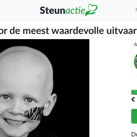
oor de meest waardevolle uitvaa
A
€
D