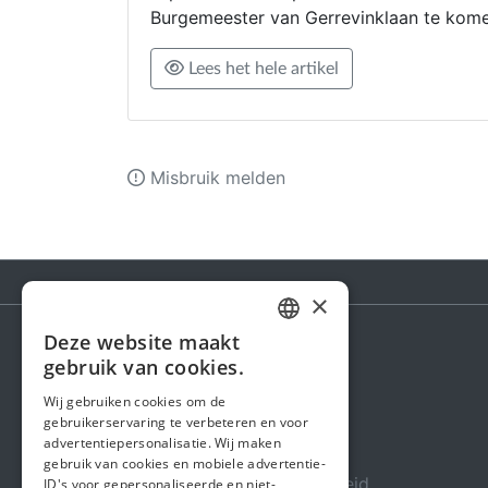
Burgemeester van Gerrevinklaan te kom
Lees het hele artikel
Misbruik melden
×
Deze website maakt
DUTCH
gebruik van cookies.
Steunactie
FRENCH
Wij gebruiken cookies om de
Over ons
gebruikerservaring te verbeteren en voor
ENGLISH
advertentiepersonalisatie. Wij maken
In de media
gebruik van cookies en mobiele advertentie-
Veiligheid & Betrouwbaarheid
ID's voor gepersonaliseerde en niet-