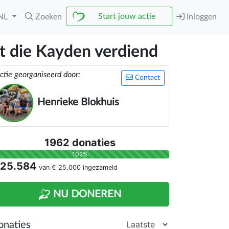
Start jouw actie
NL
Zoeken
Inloggen
rt die Kayden verdiend
ctie georganiseerd door:
Contact
Henrieke Blokhuis
1962 donaties
102%
 25.584
van
€ 25.000
ingezameld
NU DONEREN
onaties