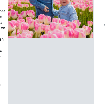
het
rd
ar
 en
Previous
Next
en
de
s
n