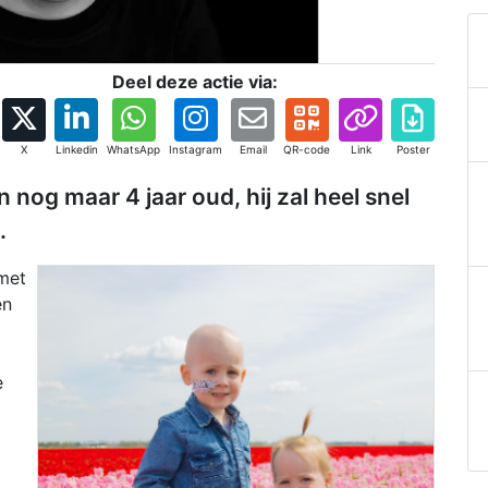
Deel deze actie via:
X
Linkedin
WhatsApp
Instagram
Email
QR-code
Link
Poster
 nog maar 4 jaar oud, hij zal heel snel
.
 met
en
e