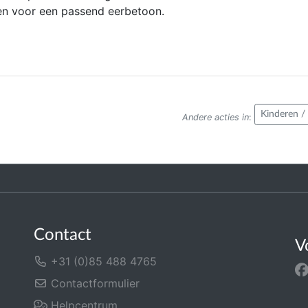
en voor een passend eerbetoon.
Kinderen /
Andere acties in
:
Contact
V
+31 (0)85 488 4765
Contactformulier
Helpcentrum