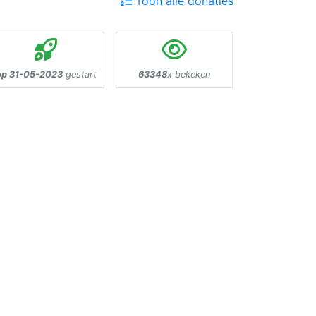
Toon alle donaties
op 31-05-2023
gestart
63348
x bekeken