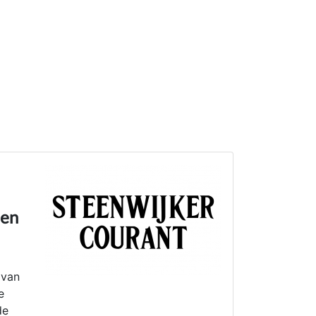
den
 van
e
de