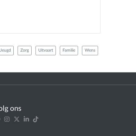
 Jeugd
Zorg
Uitvaart
Familie
Wens
olg ons