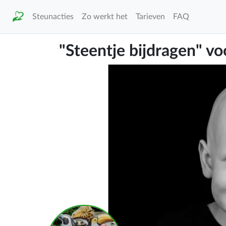
Steunacties
Zo werkt het
Tarieven
FAQ
"Steentje bijdragen" v