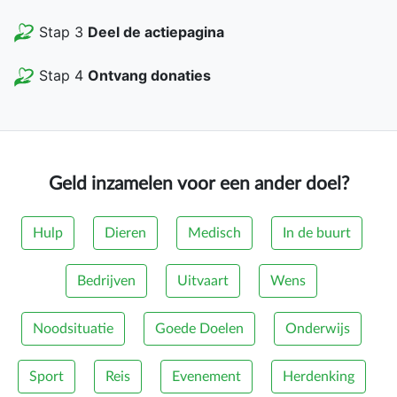
Stap 3
Deel de actiepagina
Stap 4
Ontvang donaties
Geld inzamelen voor een ander doel?
Hulp
Dieren
Medisch
In de buurt
Bedrijven
Uitvaart
Wens
Noodsituatie
Goede Doelen
Onderwijs
Sport
Reis
Evenement
Herdenking