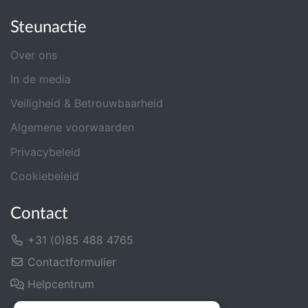
Steunactie
Over ons
In de media
Veiligheid & Betrouwbaarheid
Algemene voorwaarden
Privacybeleid
Cookiebeleid
Contact
+31 (0)85 488 4765
Contactformulier
Helpcentrum