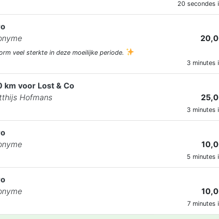
20 secondes i
ro
onyme
20,0
orm veel sterkte in deze moeilijke periode.
3 minutes i
0 km voor Lost & Co
thijs Hofmans
25,0
3 minutes i
ro
onyme
10,0
5 minutes i
ro
onyme
10,0
7 minutes i