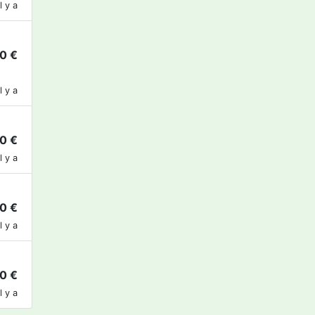
l y a
0 €
l y a
0 €
l y a
0 €
l y a
0 €
l y a