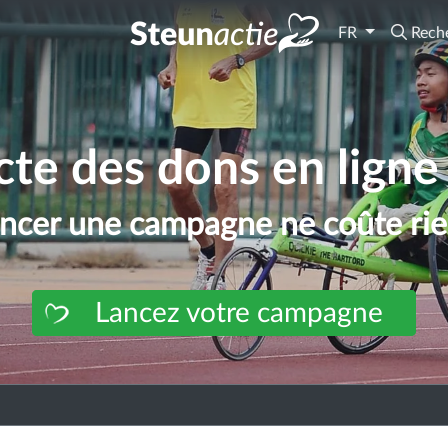
FR
Rech
cte des dons en ligne 
ncer une campagne ne coûte rie
Lancez votre campagne