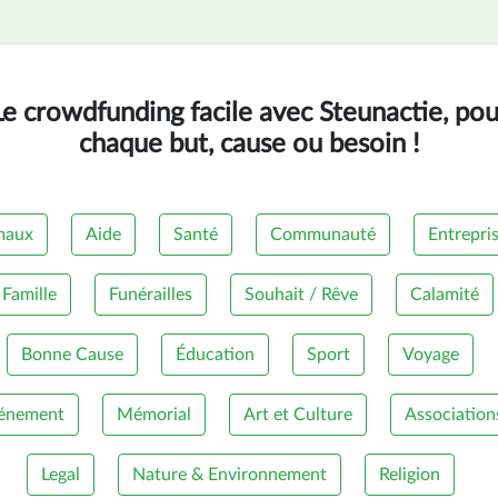
Le crowdfunding facile avec Steunactie, pou
chaque but, cause ou besoin !
maux
Aide
Santé
Communauté
Entrepri
Famille
Funérailles
Souhait / Rêve
Calamité
Bonne Cause
Éducation
Sport
Voyage
énement
Mémorial
Art et Culture
Association
Legal
Nature & Environnement
Religion