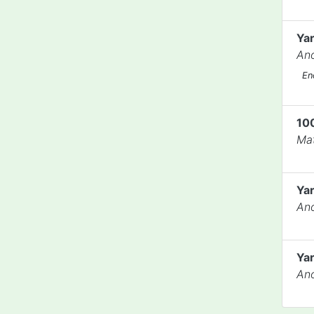
Ya
An
En
10
Mat
Ya
An
Ya
An