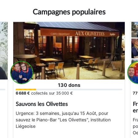
Campagnes populaires
130 dons
6 688 €
collectés sur
35 000 €
77
Sauvons les Olivettes
Fr
en
Urgence: 3 semaines, jusqu'au 15 Août, pour
sauvez le Piano-Bar "Les Olivettes", institution
Fr
Liégeoise
po
Oe