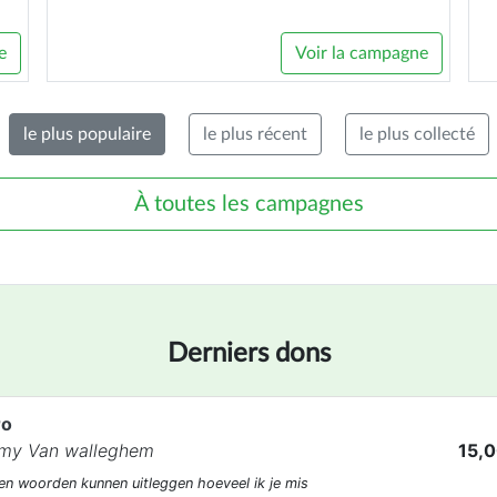
e
Voir la campagne
le plus populaire
le plus récent
le plus collecté
À toutes les campagnes
Derniers dons
ro
imy Van walleghem
15,0
en woorden kunnen uitleggen hoeveel ik je mis