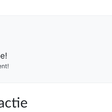
e!
nt!
actie