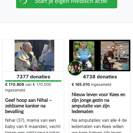
Start je eigen Medisch actie
7377 donaties
4738 donaties
€ 170.809
van
€ 170.000
€ 165.010
ingezameld
ingezameld
Nieuw leven voor Kees en
Geef hoop aan Nihal –
zijn jonge gezin na
zeldzame kanker na
amputatie van zijn
bevalling
ledematen
Nihal (37), mama van een
Na amputaties van alle 4 de
baby van 6 maanden, vecht
ledematen van Kees willen
tegen een zeldzame kanker.
we hem helpen zijn leven