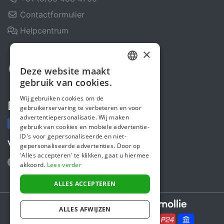
Contactformulier
Helpcentrum
×
Deze website maakt
DUTCH
gebruik van cookies.
FRENCH
Wij gebruiken cookies om de
Deel ons
gebruikerservaring te verbeteren en voor
ENGLISH
advertentiepersonalisatie. Wij maken
gebruik van cookies en mobiele advertentie-
ID's voor gepersonaliseerde en niet-
Volg ons
gepersonaliseerde advertenties. Door op
'Alles accepteren' te klikken, gaat u hiermee
akkoord.
Lees verder
ALLES ACCEPTEREN
Secure payments powered by
ALLES AFWIJZEN