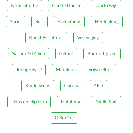
Noodsituatie
Goede Doelen
Onderwijs
Sport
Reis
Evenement
Herdenking
Kunst & Cultuur
Vereniging
Natuur & Milieu
Geloof
Boek uitgeven
Turkije-Syrië
Marokko
Rolstoelbus
Kinderwens
Corona
AED
Dans en Hip Hop
Hulphond
Mollii Suit
Oekraïne