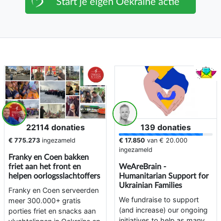
Start je eigen Oekraïne actie
22114 donaties
139 donaties
€ 775.273
ingezameld
€ 17.850
van
€ 20.000
ingezameld
Franky en Coen bakken
friet aan het front en
WeAreBrain -
helpen oorlogsslachtoffers
Humanitarian Support for
Ukrainian Families
Franky en Coen serveerden
We fundraise to support
meer 300.000+ gratis
(and increase) our ongoing
porties friet en snacks aan
initiatives to help as many