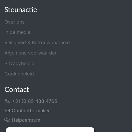
Steunactie
Over ons
In de media
Veiligheid & Betrouwbaarheid
Algemene voorwaarden
Privacybeleid
Cookiebeleid
Contact
+31 (0)85 488 4765
Contactformulier
Helpcentrum