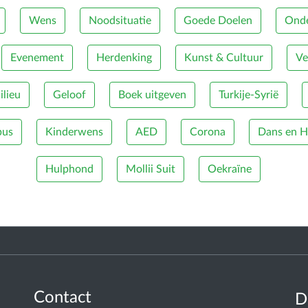
Wens
Noodsituatie
Goede Doelen
Onde
Evenement
Herdenking
Kunst & Cultuur
Ve
lieu
Geloof
Boek uitgeven
Turkije-Syrië
bus
Kinderwens
AED
Corona
Dans en H
Hulphond
Mollii Suit
Oekraïne
Contact
D