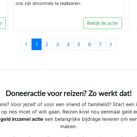
ons zijn droomreis te realiseren..
e
Bekijk de actie
1
2
3
4
5
6
7
Doneeractie voor reizen? Zo werkt dat!
s? Voor jezelf of voor een vriend of familielid? Start een 
 op reis moet of wilt gaan. Reizen kost nou eenmaal geld 
n
geld inzamel actie
een belangrijke bijdrage leveren om een 
maken.