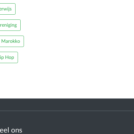
rwijs
reniging
Marokko
ip Hop
eel ons