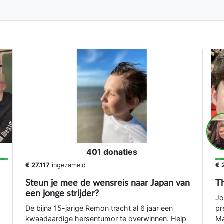
401 donaties
€ 27.117
ingezameld
€ 
Steun je mee de wensreis naar Japan van
Th
een jonge strijder?
Jo
De bijna 15-jarige Remon tracht al 6 jaar een
pr
kwaadaardige hersentumor te overwinnen. Help
Ma