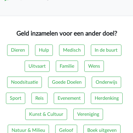
Geld inzamelen voor een ander doel?
Dieren
Hulp
Medisch
In de buurt
Uitvaart
Familie
Wens
Noodsituatie
Goede Doelen
Onderwijs
Sport
Reis
Evenement
Herdenking
Kunst & Cultuur
Vereniging
Natuur & Milieu
Geloof
Boek uitgeven