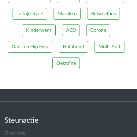
Turkije-Syrië
Marokko
Rolstoelbus
Kinderwens
AED
Corona
Dans en Hip Hop
Hulphond
Mollii Suit
Oekraïne
Steunactie
Over ons