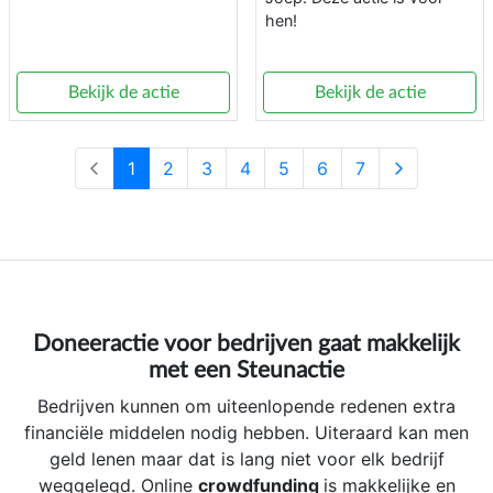
hen!
Bekijk de actie
Bekijk de actie
1
2
3
4
5
6
7
Doneeractie voor bedrijven gaat makkelijk
met een Steunactie
Bedrijven kunnen om uiteenlopende redenen extra
financiële middelen nodig hebben. Uiteraard kan men
geld lenen maar dat is lang niet voor elk bedrijf
weggelegd. Online
crowdfunding
is makkelijke en