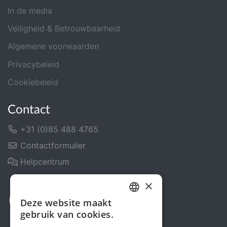
In de media
Veiligheid & Betrouwbaarheid
Algemene voorwaarden
Privacybeleid
Cookiebeleid
Contact
+31 (0)85 488 4765
Contactformulier
Helpcentrum
×
Deze website maakt
DUTCH
gebruik van cookies.
FRENCH