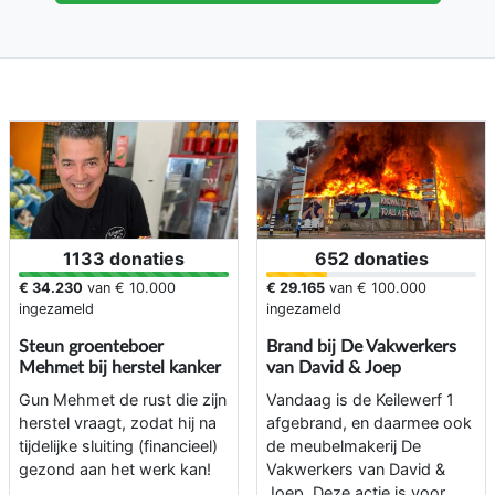
1133 donaties
652 donaties
€ 34.230
van
€ 10.000
€ 29.165
van
€ 100.000
ingezameld
ingezameld
Steun groenteboer
Brand bij De Vakwerkers
Mehmet bij herstel kanker
van David & Joep
Gun Mehmet de rust die zijn
Vandaag is de Keilewerf 1
herstel vraagt, zodat hij na
afgebrand, en daarmee ook
tijdelijke sluiting (financieel)
de meubelmakerij De
gezond aan het werk kan!
Vakwerkers van David &
Joep. Deze actie is voor