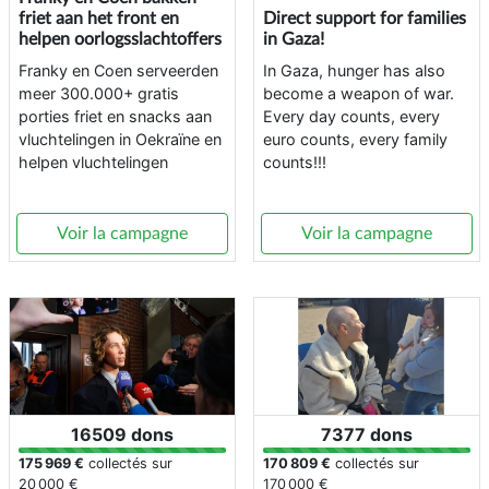
friet aan het front en
Direct support for families
helpen oorlogsslachtoffers
in Gaza!
Franky en Coen serveerden
In Gaza, hunger has also
meer 300.000+ gratis
become a weapon of war.
porties friet en snacks aan
Every day counts, every
vluchtelingen in Oekraïne en
euro counts, every family
helpen vluchtelingen
counts!!!
Voir la campagne
Voir la campagne
16509 dons
7377 dons
175 969 €
collectés sur
170 809 €
collectés sur
20 000 €
170 000 €