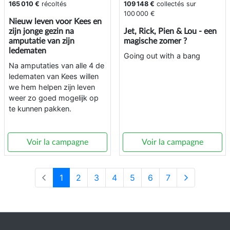
165 010 €
récoltés
109 148 €
collectés sur
100 000 €
Nieuw leven voor Kees en
zijn jonge gezin na
Jet, Rick, Pien & Lou - een
amputatie van zijn
magische zomer ?
ledematen
Going out with a bang
Na amputaties van alle 4 de
ledematen van Kees willen
we hem helpen zijn leven
weer zo goed mogelijk op
te kunnen pakken.
Voir la campagne
Voir la campagne
1
2
3
4
5
6
7