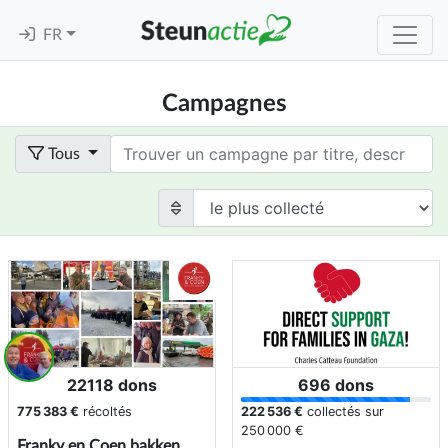
FR
Campagnes
Term
Tous
22118 dons
696 dons
775 383 €
récoltés
222 536 €
collectés sur
250 000 €
Franky en Coen bakken