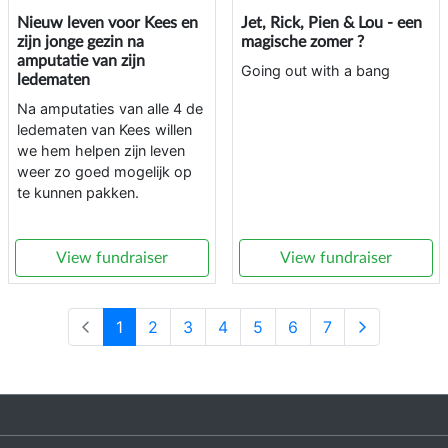
Nieuw leven voor Kees en
Jet, Rick, Pien & Lou - een
zijn jonge gezin na
magische zomer ?
amputatie van zijn
Going out with a bang
ledematen
Na amputaties van alle 4 de
ledematen van Kees willen
we hem helpen zijn leven
weer zo goed mogelijk op
te kunnen pakken.
View fundraiser
View fundraiser
1
2
3
4
5
6
7