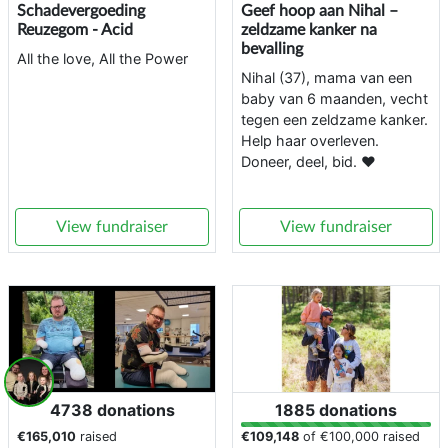
Schadevergoeding
Geef hoop aan Nihal –
Reuzegom - Acid
zeldzame kanker na
bevalling
All the love, All the Power
Nihal (37), mama van een
baby van 6 maanden, vecht
tegen een zeldzame kanker.
Help haar overleven.
Doneer, deel, bid. ❤️
View fundraiser
View fundraiser
4738 donations
1885 donations
€165,010
raised
€109,148
of
€100,000
raised