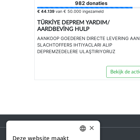
982 donaties
€ 44.139
van
€ 50.000
ingezameld
TÜRKİYE DEPREM YARDIM/
AARDBEVİNG HULP
AANKOOP GOEDEREN DIRECTE LEVERING AAN
SLACHTOFFERS IHTIYACLARI ALIP
DEPREMZEDELERE ULAŞTIRIYORUZ
Bekijk de acti
×
Deze website maakt
DUTCH