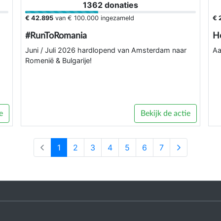
1362 donaties
€ 42.895
van
€ 100.000
ingezameld
€ 
#RunToRomania
H
Juni / Juli 2026 hardlopend van Amsterdam naar
Aa
Romenië & Bulgarije!
e
Bekijk de actie
1
2
3
4
5
6
7