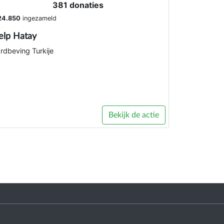
381 donaties
24.850
ingezameld
elp Hatay
rdbeving Turkije
Bekijk de actie