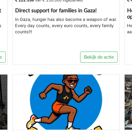
€ 222.536
van
€ 250.000
ingezameld
€ 
t
Direct support for families in Gaza!
He
o
In Gaza, hunger has also become a weapon of war.
s
Every day counts, every euro counts, every family
He
counts!!!
aa
e
Bekijk de actie