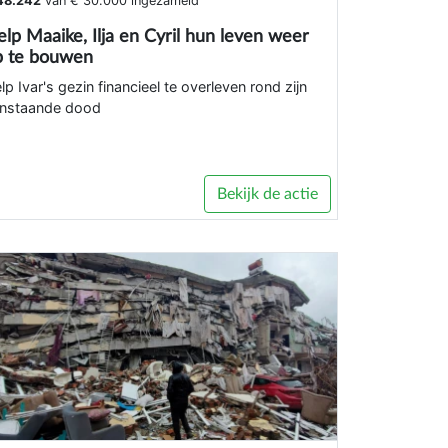
48.242
van
€ 30.000
ingezameld
lp Maaike, Ilja en Cyril hun leven weer
p te bouwen
lp Ivar's gezin financieel te overleven rond zijn
nstaande dood
Bekijk de actie