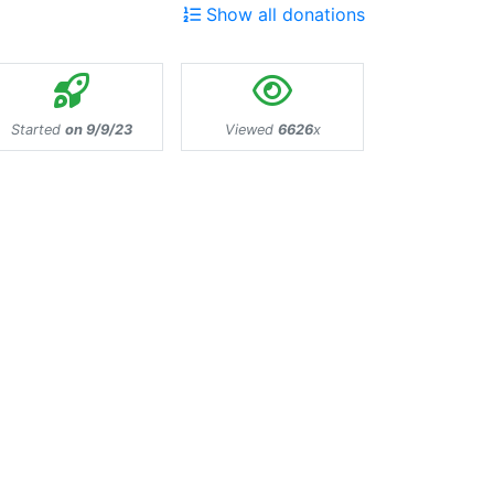
Show all donations
Started
on 9/9/23
Viewed
6626
x