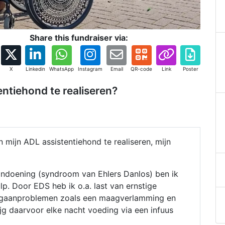
Share this fundraiser via:
X
Linkedin
WhatsApp
Instagram
Email
QR-code
Link
Poster
entiehond te realiseren?
 mijn ADL assistentiehond te realiseren, mijn
doening (syndroom van Ehlers Danlos) ben ik
lp. Door EDS heb ik o.a. last van ernstige
orgaanproblemen zoals een maagverlamming en
rijg daarvoor elke nacht voeding via een infuus