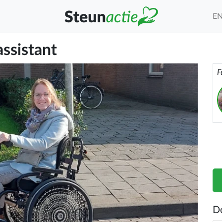
E
ssistant
F
D