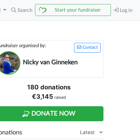
Start your fundraiser
N
Search
Log in
undraiser organised by:
Contact
Nicky van Ginneken
180 donations
€3,145
raised
DONATE NOW
onations