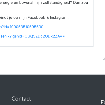
 energie en bovenal mijn zelfstandigheid? Dan zou
 vindt je op mijn Facebook & Instagram.
php?id=100053510595530
anlosenik?igshid=OGQ5ZDc2ODk2ZA==
O
Contact
F