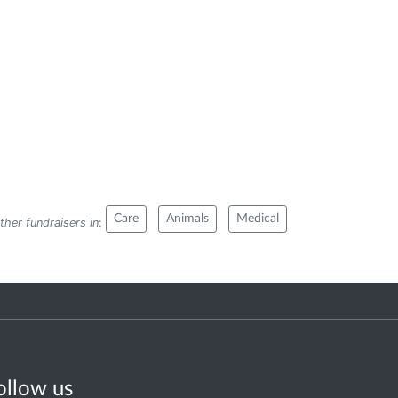
Care
Animals
Medical
ther fundraisers in
:
ollow us