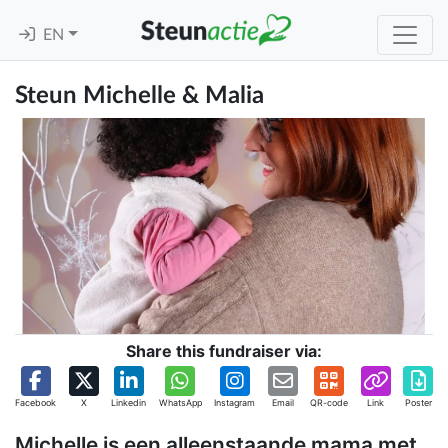
EN
Steun Michelle & Malia
Share this fundraiser via:
Facebook
X
Linkedin
WhatsApp
Instagram
Email
QR-code
Link
Poster
Michelle is een alleenstaande mama met