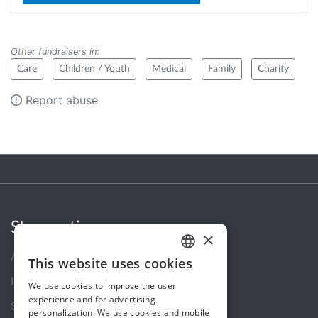
Other fundraisers in
:
Care
Children / Youth
Medical
Family
Charity
Report abuse
Steunactie
×
About us
This website uses cookies
DUTCH
In the news
We use cookies to improve the user
FRENCH
experience and for advertising
Security & Reliability
personalization. We use cookies and mobile
ENGLISH