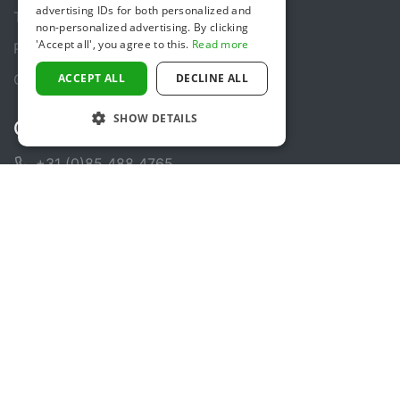
advertising IDs for both personalized and
Terms & Conditions
non-personalized advertising. By clicking
'Accept all', you agree to this.
Read more
Privacy policy
Cookie policy
ACCEPT ALL
DECLINE ALL
SHOW DETAILS
Contact
+31 (0)85 488 4765
Contact form
Help Center
Follow us