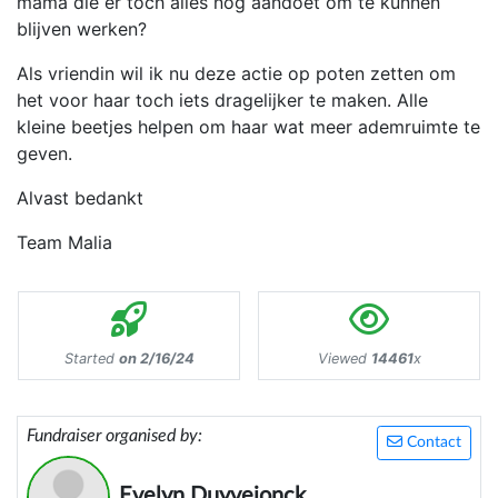
mama die er toch alles nog aandoet om te kunnen
blijven werken?
Als vriendin wil ik nu deze actie op poten zetten om
het voor haar toch iets dragelijker te maken. Alle
kleine beetjes helpen om haar wat meer ademruimte te
geven.
Alvast bedankt
Team Malia
Started
on 2/16/24
Viewed
14461
x
Fundraiser organised by:
Contact
Evelyn Duyvejonck