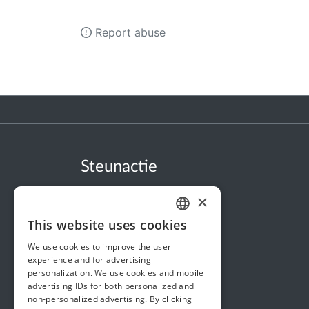
Report abuse
Steunactie
About us
×
In the news
This website uses cookies
DUTCH
Security & Reliability
We use cookies to improve the user
FRENCH
Terms & Conditions
experience and for advertising
personalization. We use cookies and mobile
ENGLISH
Privacy policy
advertising IDs for both personalized and
non-personalized advertising. By clicking
Cookie policy