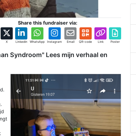
Share this fundraiser via:
X
Linkedin
WhatsApp
Instagram
Email
QR-code
Link
Poster
man Syndroom" Lees mijn verhaal en
d.
.
jd
ngt
k