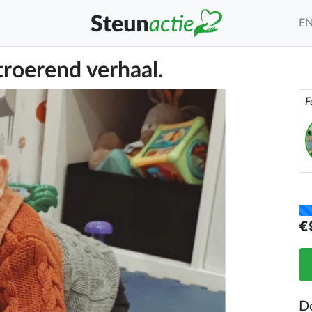
E
troerend verhaal.
F
€
D