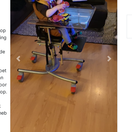
 op
ing
 de
Previous
Next
oet
an
oor
 op.
k
heb