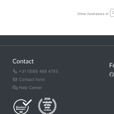
Other fundraisers in
:
Contact
F
+31 (0)85 488 4765
Contact form
Help Center