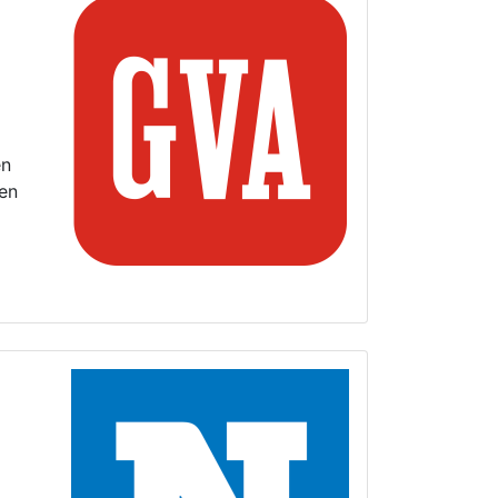
en
ben