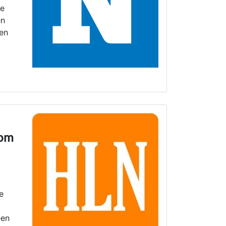
ge
en
ben
 om
e
een