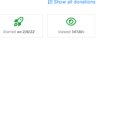
Show all donations
Started
on 2/6/22
Viewed
14130
x