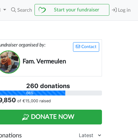
Start your fundraiser
N
Search
Log in
undraiser organised by:
Contact
Fam. Vermeulen
260 donations
66%
9,850
of
€15,000
raised
DONATE NOW
onations