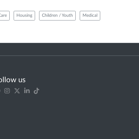
Care
Housing
Children / Youth
Medical
ollow us