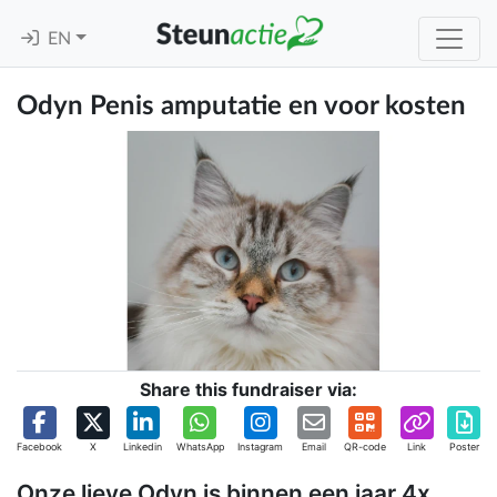
EN
Odyn Penis amputatie en voor kosten
Share this fundraiser via:
Facebook
X
Linkedin
WhatsApp
Instagram
Email
QR-code
Link
Poster
Onze lieve Odyn is binnen een jaar 4x