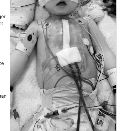
ger
et
Previous
Next
ze
aan