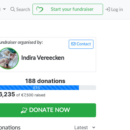
Start your fundraiser
N
Search
Log in
undraiser organised by:
Contact
Indira Vereecken
188 donations
83%
6,235
of
€7,500
raised
DONATE NOW
onations