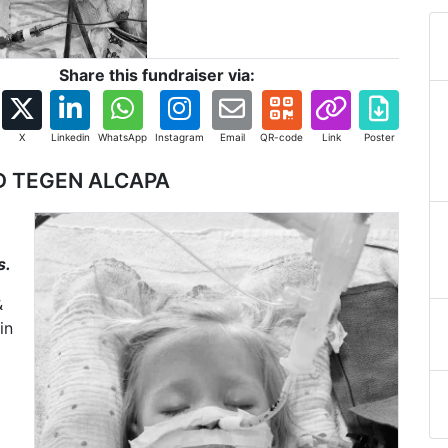
Share this fundraiser via:
X
Linkedin
WhatsApp
Instagram
Email
QR-code
Link
Poster
D TEGEN ALCAPA
s.
&
in