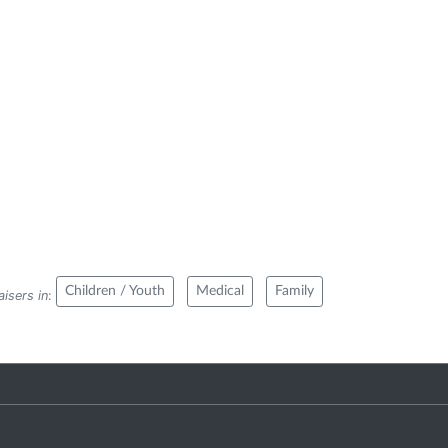
Children / Youth
Medical
Family
isers in
: