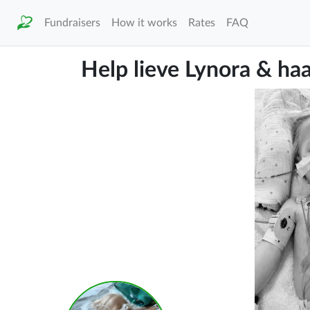
Fundraisers
How it works
Rates
FAQ
Help lieve Lynora & ha