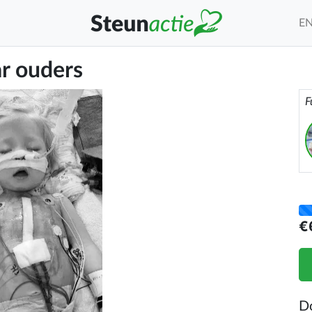
E
ar ouders
F
€
D