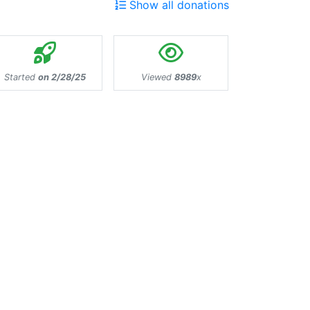
Show all donations
Started
on 2/28/25
Viewed
8989
x