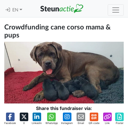
EN
Crowdfunding cane corso mama &
pups
Share this fundraiser via:
Facebook
X
Linkedin
WhatsApp
Instagram
Email
QR-code
Link
Poster