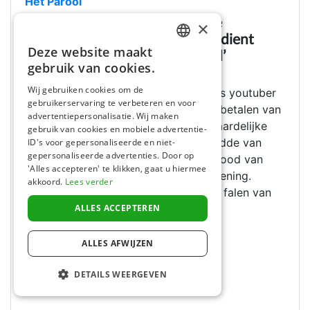
Het Parool
Opinie: ‘Barbaarse en dodelijke
×
ontgroening van Sanda Dia verdient
Deze website maakt
hogere straf dan youtuber Acid’
DUTCH
gebruik van cookies.
23 Feb 2024
FRENCH
Wij gebruiken cookies om de
Nathan Vandergunst, beter bekend als youtuber
gebruikerservaring te verbeteren en voor
ENGLISH
Acid, is in België veroordeeld tot het betalen van
advertentiepersonalisatie. Wij maken
20.000 euro en drie maanden voorwaardelijke
gebruik van cookies en mobiele advertentie-
celstraf, omdat hij de namen verspreidde van
ID's voor gepersonaliseerde en niet-
gepersonaliseerde advertenties. Door op
jongens die betrokken waren bij de dood van
'Alles accepteren' te klikken, gaat u hiermee
student Sanda Dia tijdens een ontgroening.
akkoord.
Lees verder
Promovendus Jarik ten Cate ziet hier falen van
de rechtspraak.
ALLES ACCEPTEREN
Lees het hele artikel
ALLES AFWIJZEN
DETAILS WEERGEVEN