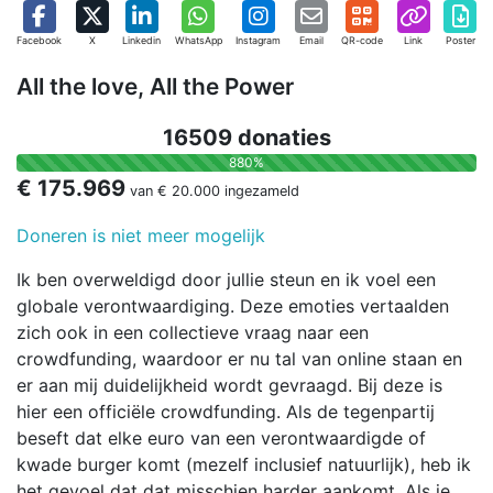
Facebook
X
Linkedin
WhatsApp
Instagram
Email
QR-code
Link
Poster
All the love, All the Power
16509 donaties
880%
€ 175.969
van
€ 20.000
ingezameld
Doneren is niet meer mogelijk
Ik ben overweldigd door jullie steun en ik voel een
globale verontwaardiging. Deze emoties vertaalden
zich ook in een collectieve vraag naar een
crowdfunding, waardoor er nu tal van online staan en
er aan mij duidelijkheid wordt gevraagd. Bij deze is
hier een officiële crowdfunding. Als de tegenpartij
beseft dat elke euro van een verontwaardigde of
kwade burger komt (mezelf inclusief natuurlijk), heb ik
het gevoel dat dat misschien harder aankomt. Als je