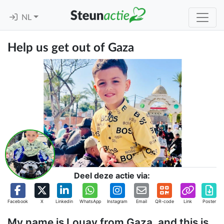
NL
Help us get out of Gaza
Deel deze actie via:
Facebook
X
Linkedin
WhatsApp
Instagram
Email
QR-code
Link
Poster
My name is Louay from Gaza, and this is