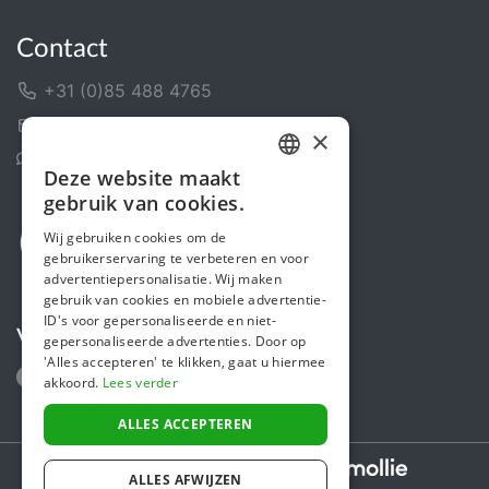
Contact
+31 (0)85 488 4765
Contactformulier
×
Helpcentrum
Deze website maakt
DUTCH
gebruik van cookies.
FRENCH
Wij gebruiken cookies om de
gebruikerservaring te verbeteren en voor
ENGLISH
advertentiepersonalisatie. Wij maken
gebruik van cookies en mobiele advertentie-
ID's voor gepersonaliseerde en niet-
Volg ons
gepersonaliseerde advertenties. Door op
'Alles accepteren' te klikken, gaat u hiermee
akkoord.
Lees verder
ALLES ACCEPTEREN
Secure payments powered by
ALLES AFWIJZEN