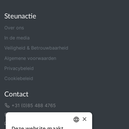
Steunactie
Over ons
In de media
Veiligheid & Betrouwbaarheid
Algemene voorwaarden
Privacybeleid
Cookiebeleid
Contact
+31 (0)85 488 4765
Contactformulier
×
Helpcentrum
Deze website maakt