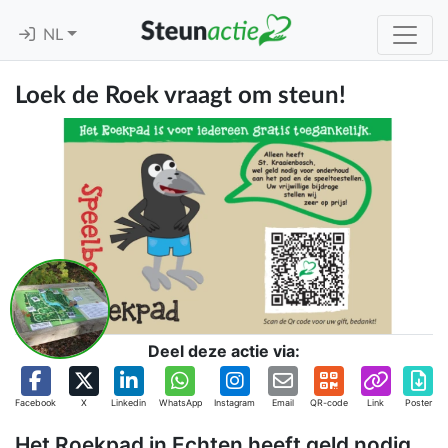
NL
Loek de Roek vraagt om steun!
Deel deze actie via:
Facebook
X
Linkedin
WhatsApp
Instagram
Email
QR-code
Link
Poster
Het Roekpad in Echten heeft geld nodig