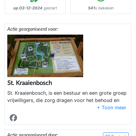
op 03-12-2024
gestart
541
x bekeken
Actie georganiseerd voor:
St. Kraaienbosch
St. Kraaienbosch, is een bestuur en een grote groep
vrijwilligers, die zorg dragen voor het behoud en
onderhoud van Het Roekpad.
Bijna 12 jaar geleden zijn we gestart met een
belevings pad in Echten, het Roekpad. Een pad
voor kinderen en ouders om te voelen, ruiken en te
Actie georganiseerd door: