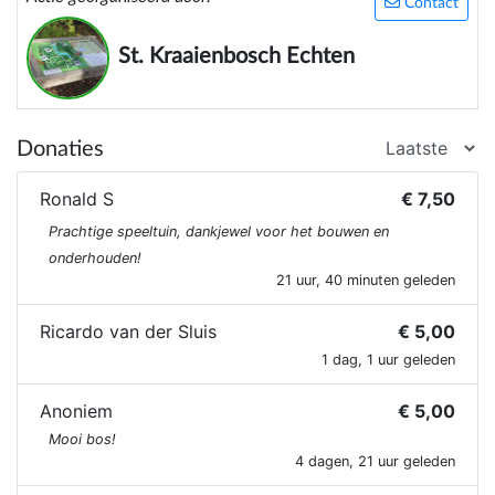
Contact
beleven. Er zijn al heel wat kindervoetjes over het
Roekpad gelopen, kinderen genieten van het buiten
St. Kraaienbosch Echten
spelen, met alle natuurlijke elementen.
Donaties
Ronald S
€ 7,50
Prachtige speeltuin, dankjewel voor het bouwen en
onderhouden!
21 uur, 40 minuten geleden
Ricardo van der Sluis
€ 5,00
1 dag, 1 uur geleden
Anoniem
€ 5,00
Mooi bos!
4 dagen, 21 uur geleden