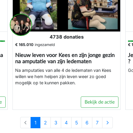
4738 donaties
€ 165.010
ingezameld
€ 
na
Nieuw leven voor Kees en zijn jonge gezin
Je
na amputatie van zijn ledematen
?
Na amputaties van alle 4 de ledematen van Kees
Go
willen we hem helpen zijn leven weer zo goed
mogelijk op te kunnen pakken.
e
Bekijk de actie
1
2
3
4
5
6
7