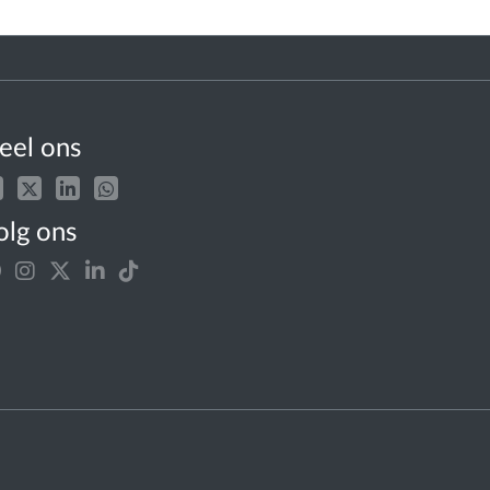
eel ons
olg ons