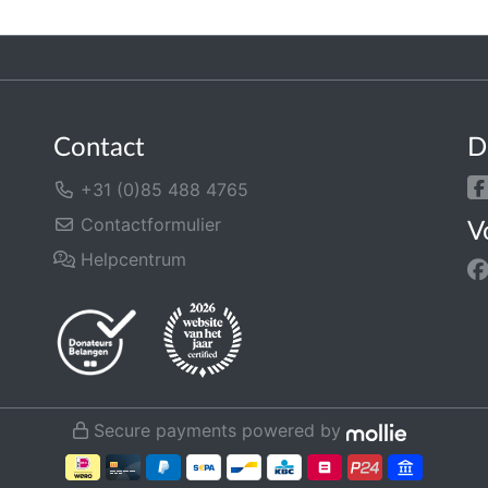
Contact
D
+31 (0)85 488 4765
Contactformulier
V
Helpcentrum
Secure payments powered by