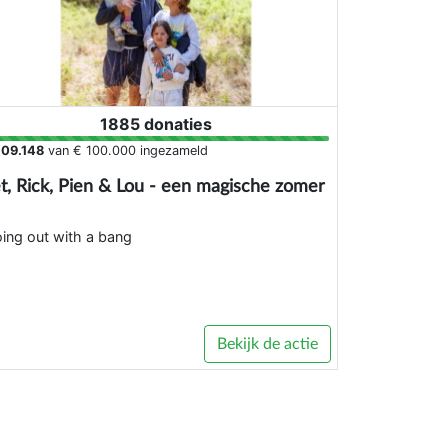
1885 donaties
109.148
van
€ 100.000
ingezameld
t, Rick, Pien & Lou - een magische zomer
ing out with a bang
Bekijk de actie