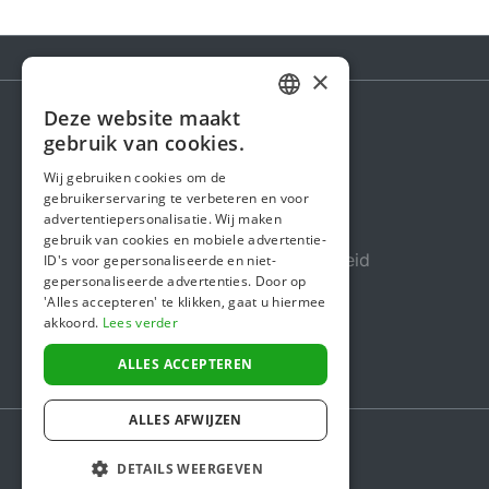
×
Deze website maakt
DUTCH
gebruik van cookies.
Steunactie
FRENCH
Wij gebruiken cookies om de
Over ons
gebruikerservaring te verbeteren en voor
ENGLISH
advertentiepersonalisatie. Wij maken
In de media
gebruik van cookies en mobiele advertentie-
Veiligheid & Betrouwbaarheid
ID's voor gepersonaliseerde en niet-
gepersonaliseerde advertenties. Door op
Algemene voorwaarden
'Alles accepteren' te klikken, gaat u hiermee
akkoord.
Lees verder
Privacybeleid
Cookiebeleid
ALLES ACCEPTEREN
ALLES AFWIJZEN
DETAILS WEERGEVEN