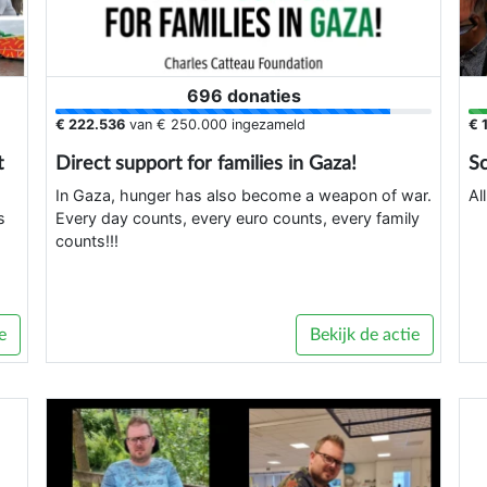
696 donaties
€ 222.536
van
€ 250.000
ingezameld
€ 
t
Direct support for families in Gaza!
S
In Gaza, hunger has also become a weapon of war.
Al
s
Every day counts, every euro counts, every family
counts!!!
e
Bekijk de actie