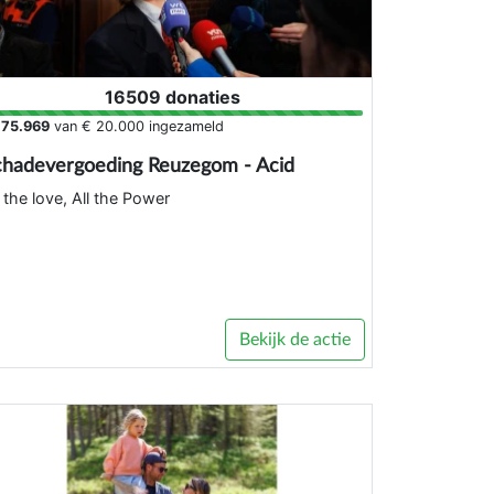
16509 donaties
175.969
van
€ 20.000
ingezameld
chadevergoeding Reuzegom - Acid
l the love, All the Power
Bekijk de actie