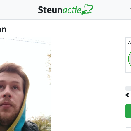
on
A
€