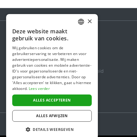
×
Deze website maakt
DUTCH
gebruik van cookies.
Steunactie
FRENCH
Wij gebruiken cookies om de
Over ons
gebruikerservaring te verbeteren en voor
ENGLISH
advertentiepersonalisatie. Wij maken
In de media
gebruik van cookies en mobiele advertentie-
Veiligheid & Betrouwbaarheid
ID's voor gepersonaliseerde en niet-
gepersonaliseerde advertenties. Door op
Algemene voorwaarden
'Alles accepteren' te klikken, gaat u hiermee
akkoord.
Lees verder
Privacybeleid
Cookiebeleid
ALLES ACCEPTEREN
ALLES AFWIJZEN
DETAILS WEERGEVEN