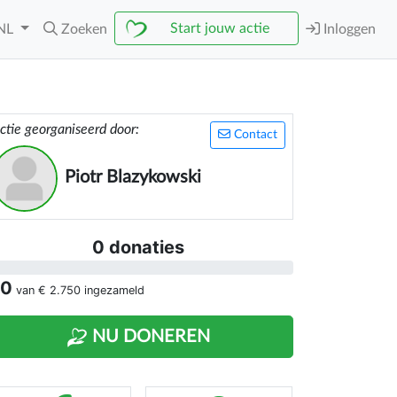
Start jouw actie
NL
Zoeken
Inloggen
ctie georganiseerd door:
Contact
Piotr Blazykowski
0 donaties
 0
van
€ 2.750
ingezameld
NU DONEREN