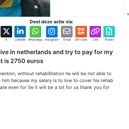
Deel deze actie via:
X
Linkedin
WhatsApp
Instagram
Email
QR-code
Link
Poster
live in netherlands and try to pay for my
st is 2750 euros
mention, without rehabilitation he will be not able to
elp him because my salary is to low to cover his rehab
te even for 5e it will be a lot for us thank you for