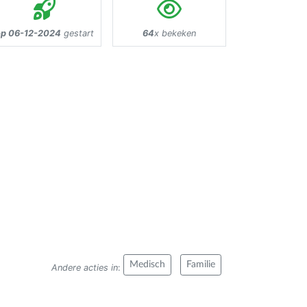
op 06-12-2024
gestart
64
x bekeken
Medisch
Familie
Andere acties in
: