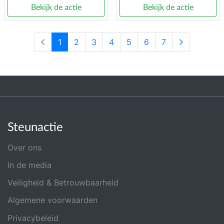
Bekijk de actie
Bekijk de actie
1
2
3
4
5
6
7
Steunactie
Over ons
In de media
Veiligheid & Betrouwbaarheid
Algemene voorwaarden
Privacybeleid