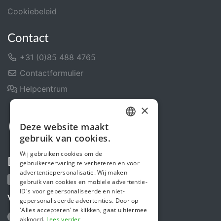
Cookiebeleid
Contact
+31 (0)85 488 4765
Contactformulier
Helpcentrum
×
Deze website maakt
DUTCH
gebruik van cookies.
FRENCH
Wij gebruiken cookies om de
Deel ons
gebruikerservaring te verbeteren en voor
ENGLISH
advertentiepersonalisatie. Wij maken
gebruik van cookies en mobiele advertentie-
ID's voor gepersonaliseerde en niet-
Volg ons
gepersonaliseerde advertenties. Door op
'Alles accepteren' te klikken, gaat u hiermee
akkoord.
Lees verder