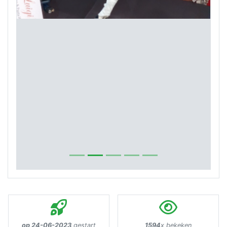
Previous
Next
op 24-06-2023
gestart
1594
x bekeken