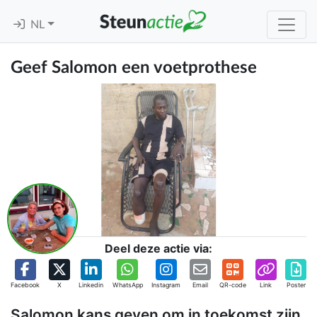
NL
Geef Salomon een voetprothese
Deel deze actie via:
Facebook
X
Linkedin
WhatsApp
Instagram
Email
QR-code
Link
Poster
Salomon kans geven om in toekomst zijn