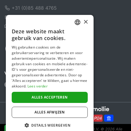
+31 (0)85 488 4765
Contactformulier
×
Helpcentrum
Deze website maakt
DUTCH
gebruik van cookies.
FRENCH
Wij gebruiken cookies om de
gebruikerservaring te verbeteren en voor
ENGLISH
advertentiepersonalisatie. Wij maken
gebruik van cookies en mobiele advertentie-
ID's voor gepersonaliseerde en niet-
Volg ons
gepersonaliseerde advertenties. Door op
'Alles accepteren' te klikken, gaat u hiermee
akkoord.
Lees verder
ALLES ACCEPTEREN
Secure payments powered by
ALLES AFWIJZEN
DETAILS WEERGEVEN
Steunactie is een initiatief van Sponsor Europe B.V.
© 2026 Alle