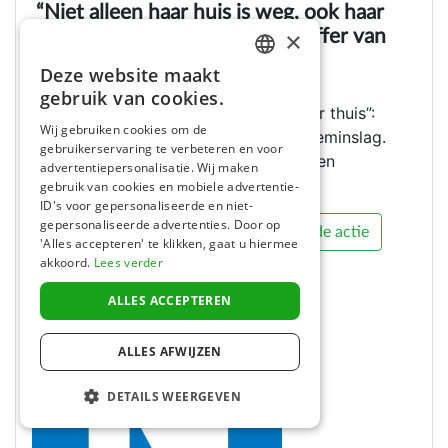
“Niet alleen haar huis is weg, ook haar
×
thuis”: steunactie voor slachtoffer van
blikseminslag
Deze website maakt
DUTCH
23 Jun 2026
gebruik van cookies.
“Niet alleen haar huis is weg, ook haar thuis”:
FRENCH
Wij gebruiken cookies om de
Steunactie voor slachtoffer van blikseminslag.
gebruikerservaring te verbeteren en voor
ENGLISH
Hasselt - Nadat een woning in Kuringen
advertentiepersonalisatie. Wij maken
afgelopen ...
gebruik van cookies en mobiele advertentie-
ID's voor gepersonaliseerde en niet-
gepersonaliseerde advertenties. Door op
Lees het hele artikel
Bekijk de actie
'Alles accepteren' te klikken, gaat u hiermee
akkoord.
Lees verder
ALLES ACCEPTEREN
ALLES AFWIJZEN
DETAILS WEERGEVEN