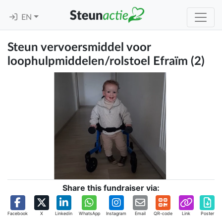
EN
Steun vervoersmiddel voor
loophulpmiddelen/rolstoel Efraïm (2)
Share this fundraiser via:
Facebook
X
Linkedin
WhatsApp
Instagram
Email
QR-code
Link
Poster