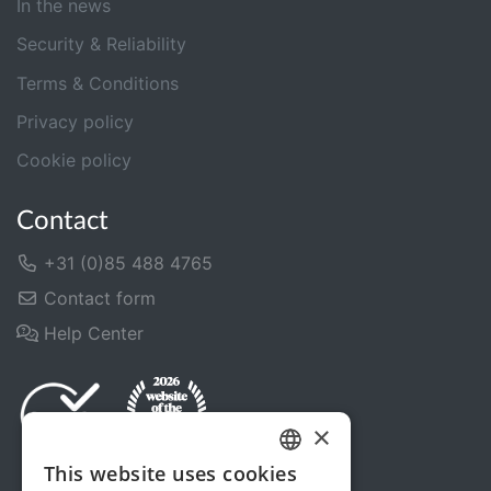
In the news
Security & Reliability
Terms & Conditions
Privacy policy
Cookie policy
Contact
+31 (0)85 488 4765
Contact form
Help Center
×
This website uses cookies
DUTCH