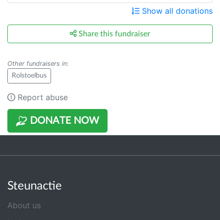
Show all donations
Share this fundraiser
Other fundraisers in
:
Rolstoelbus
Report abuse
DONATE NOW
Steunactie
About us