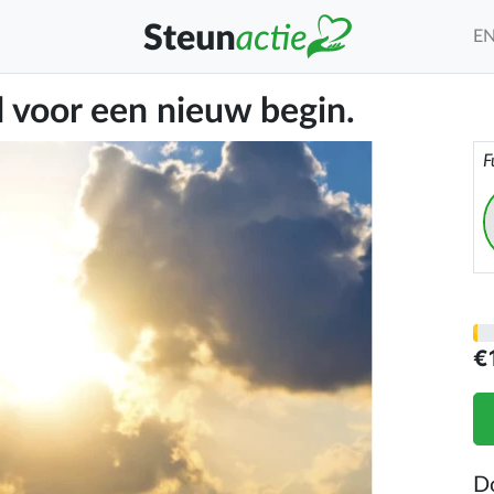
E
jd voor een nieuw begin.
F
€
D