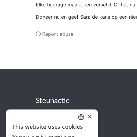
Elke bijdrage maakt een verschil. Of het nu g
Doneer nu en geef Sara de kans op een nie
Report abuse
Steunactie
About us
×
In the news
This website uses cookies
DUTCH
Security & Reliability
We use cookies to improve the user