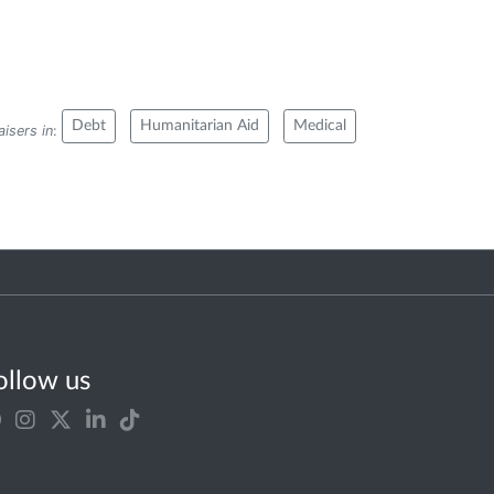
Debt
Humanitarian Aid
Medical
isers in
:
ollow us