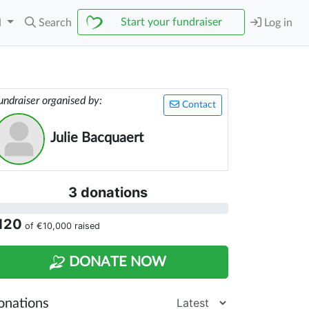
Start your fundraiser
N
Search
Log in
undraiser organised by:
Contact
Julie Bacquaert
3 donations
120
of
€10,000
raised
DONATE NOW
onations