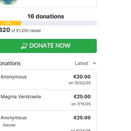
ierenvoeding.ook als vzw hebben wij
osten .
16 donations
e korten van voeding aankopen
26%
320
of
€1,250
raised
oekhouderskosten
uur opslagplaats
DONATE NOW
ilt u ons een steuntje geven ??? Daar
ouden 100den diertjes hun buikjes
onations
evuld worden . We zijn tevreden met
Anonymous
€20.00
edere steun groot of klein . ????
on 10/22/25
Magina Verstraete
€25.00
on 7/15/25
Anonymous
€25.00
Succes
on 6/24/25