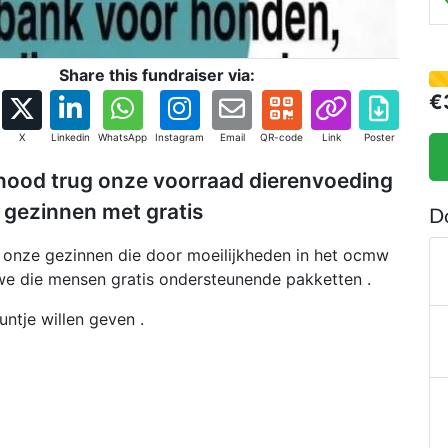
d
k
T
Share this fundraiser via:
€
B
X
Linkedin
WhatsApp
Instagram
Email
QR-code
Link
Poster
H
 nood trug onze voorraad dierenvoeding
W
 gezinnen met gratis
z
D
g
om onze gezinnen die door moeilijkheden in het ocmw
i
 we die mensen gratis ondersteunende pakketten .
untje willen geven .