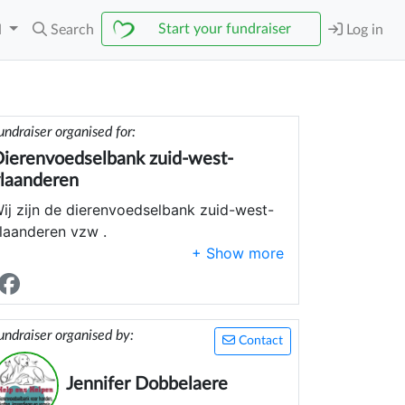
Start your fundraiser
N
Search
Log in
undraiser organised for:
ierenvoedselbank zuid-west-
laanderen
ij zijn de dierenvoedselbank zuid-west-
laanderen vzw .
a doen wij ??? Wij helpen gezinnen die al
uisdieren hadden voor ze door financiele
mstandigheden of langdurig ziek zijn aan
et ocmw of collectieve geraken. E
undraiser organised by:
Contact
et een attest van hen geven wij deze
Jennifer Dobbelaere
ensen volwaardige pakketten