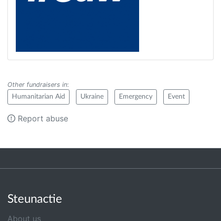
Other fundraisers in
:
Humanitarian Aid
Ukraine
Emergency
Event
Report abuse
Steunactie
About us