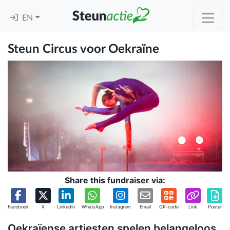
EN
Steun Circus voor Oekraïne
Share this fundraiser via:
Facebook
X
Linkedin
WhatsApp
Instagram
Email
QR-code
Link
Poster
Oekraïense artiesten spelen belangeloos