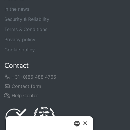
In the news
Security & Reliability
Terms & Conditions
Privacy policy
Cookie policy
Contact
+31 (0)85 488 4765
Contact form
Help Center
×