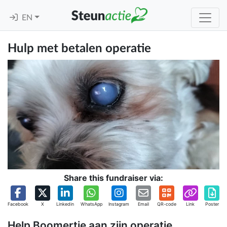
EN
Hulp met betalen operatie
Share this fundraiser via:
Facebook
X
Linkedin
WhatsApp
Instagram
Email
QR-code
Link
Poster
Help Boomertje aan zijn operatie