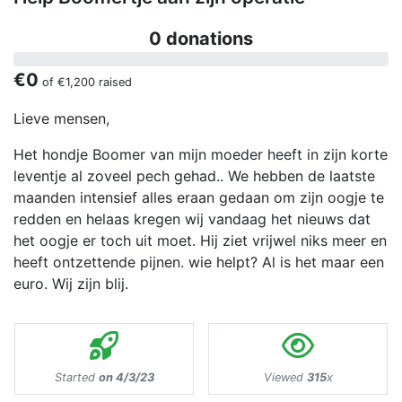
0 donations
€0
of
€1,200
raised
Lieve mensen,
Het hondje Boomer van mijn moeder heeft in zijn korte
leventje al zoveel pech gehad.. We hebben de laatste
maanden intensief alles eraan gedaan om zijn oogje te
redden en helaas kregen wij vandaag het nieuws dat
het oogje er toch uit moet. Hij ziet vrijwel niks meer en
heeft ontzettende pijnen. wie helpt? Al is het maar een
euro. Wij zijn blij.
Started
on 4/3/23
Viewed
315
x