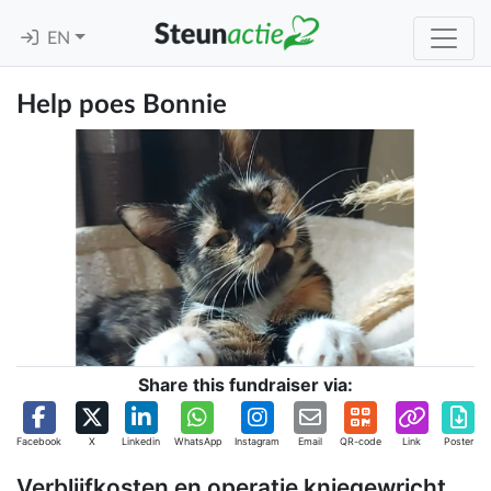
EN
Help poes Bonnie
Share this fundraiser via:
Facebook
X
Linkedin
WhatsApp
Instagram
Email
QR-code
Link
Poster
Verblijfkosten en operatie kniegewricht