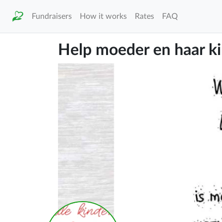
Fundraisers
How it works
Rates
FAQ
Help moeder en haar k