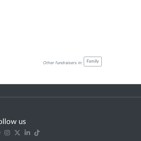
Family
Other fundraisers in
:
ollow us