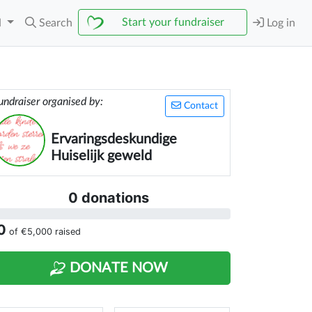
Start your fundraiser
N
Search
Log in
undraiser organised by:
Contact
Ervaringsdeskundige
Huiselijk geweld
0 donations
0
of
€5,000
raised
DONATE NOW