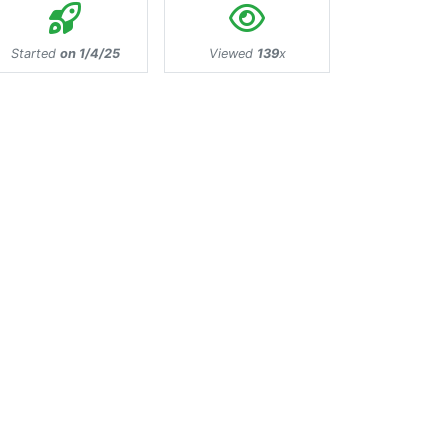
Started
on 1/4/25
Viewed
139
x