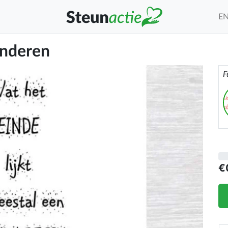
E
inderen
F
€