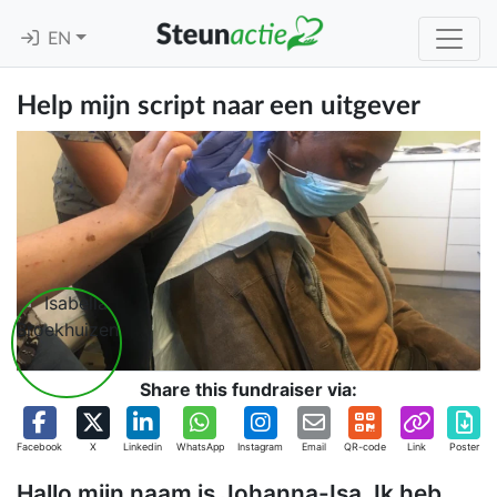
EN
Help mijn script naar een uitgever
Share this fundraiser via:
Facebook
X
Linkedin
WhatsApp
Instagram
Email
QR-code
Link
Poster
Hallo mijn naam is Johanna-Isa. Ik heb