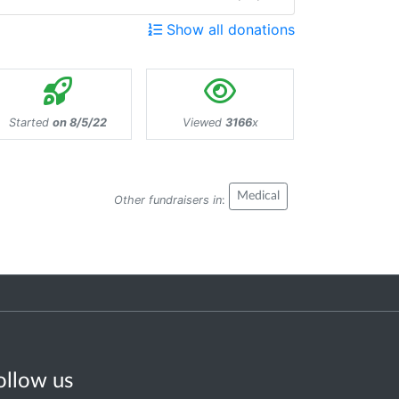
Show all donations
Started
on 8/5/22
Viewed
3166
x
Medical
Other fundraisers in
:
ollow us