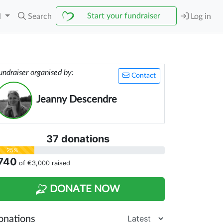
Start your fundraiser
N
Search
Log in
undraiser organised by:
Contact
Jeanny Descendre
37 donations
25%
740
of
€3,000
raised
DONATE NOW
onations