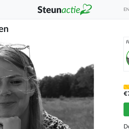
E
ven
F
€
D