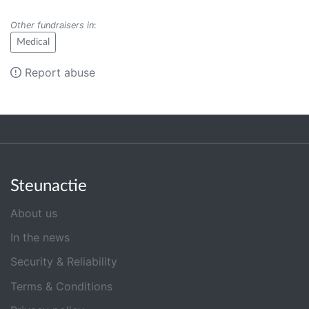
Other fundraisers in
:
Medical
Report abuse
Steunactie
About us
In the news
Security & Reliability
Terms & Conditions