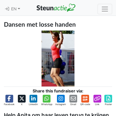
EN
Dansen met losse handen
Share this fundraiser via:
Facebook
X
Linkedin
WhatsApp
Instagram
Email
QR-code
Link
Poster
Help Anita om haar leven terug te krijgen