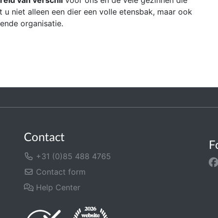
reld van verschil
voor ons en de vele gezinnen die
 u niet alleen een dier een volle etensbak, maar ook
ende organisatie.
Contact
F
+31 (0)85 488 4765
Contact form
Help Center