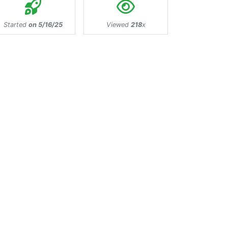
Started
on 5/16/25
Viewed
218
x