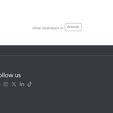
Animals
Other fundraisers in
:
ollow us