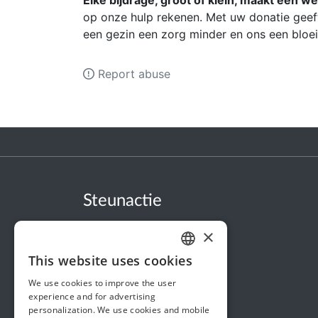
Elke bijdrage, groot of klein, maakt een we
op onze hulp rekenen. Met uw donatie geeft
een gezin een zorg minder en ons een bloei
Report abuse
Steunactie
About us
×
In the news
This website uses cookies
DUTCH
Security & Reliability
We use cookies to improve the user
FRENCH
Terms & Conditions
experience and for advertising
personalization. We use cookies and mobile
ENGLISH