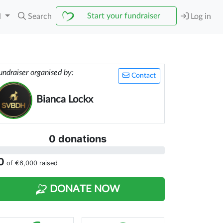
Start your fundraiser
N
Search
Log in
undraiser organised by:
Contact
Bianca Lockx
0 donations
0
of
€6,000
raised
DONATE NOW