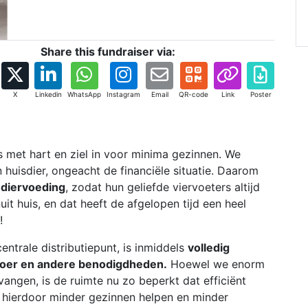
Share this fundraiser via:
X
Linkedin
WhatsApp
Instagram
Email
QR-code
Link
Poster
s met hart en ziel in voor minima gezinnen. We
 huisdier, ongeacht de financiële situatie. Daarom
 diervoeding
, zodat hun geliefde viervoeters altijd
t huis, en dat heeft de afgelopen tijd een heel
!
entrale distributiepunt, is inmiddels
volledig
voer en andere benodigdheden.
Hoewel we enorm
vangen, is de ruimte nu zo beperkt dat efficiënt
 hierdoor minder gezinnen helpen en minder