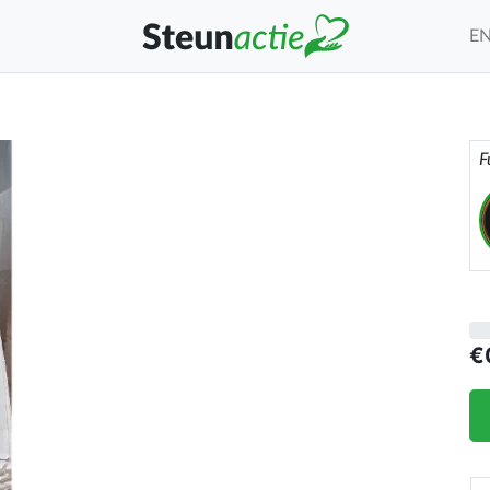
E
F
€