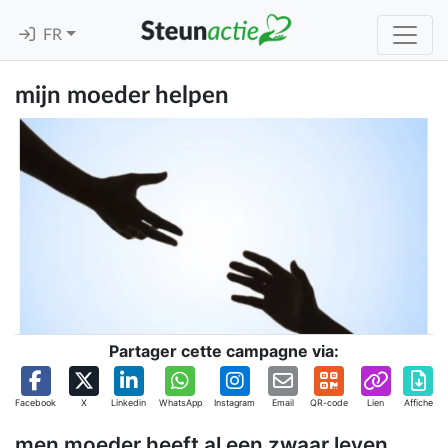
FR
mijn moeder helpen
Partager cette campagne via:
Facebook
X
Linkedin
WhatsApp
Instagram
Email
QR-code
Lien
Affiche
men moeder heeft al een zwaar leven