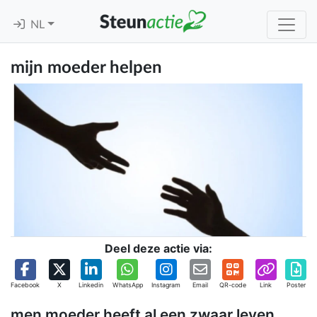
NL
mijn moeder helpen
Deel deze actie via:
Facebook
X
Linkedin
WhatsApp
Instagram
Email
QR-code
Link
Poster
men moeder heeft al een zwaar leven