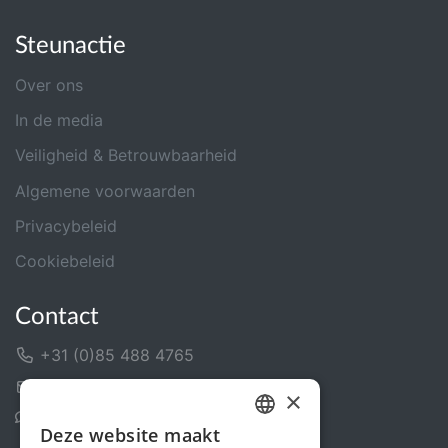
Steunactie
Over ons
In de media
Veiligheid & Betrouwbaarheid
Algemene voorwaarden
Privacybeleid
Cookiebeleid
Contact
+31 (0)85 488 4765
Contactformulier
×
Helpcentrum
Deze website maakt
DUTCH