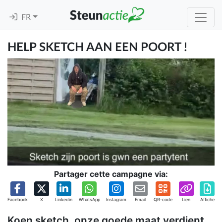
FR
HELP SKETCH AAN EEN POORT !
Partager cette campagne via:
Facebook
X
Linkedin
WhatsApp
Instagram
Email
QR-code
Lien
Affiche
Koen sketch, onze goede maat verdient