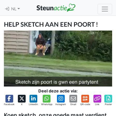
NL
HELP SKETCH AAN EEN POORT !
Deel deze actie via:
Facebook
X
Linkedin
WhatsApp
Instagram
Email
QR-code
Link
Poster
Koen sketch, onze goede maat verdient