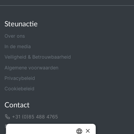
Steunactie
Over ons
In de media
Veiligheid & Betrouwbaarheid
Algemene voorwaarden
Privacybeleid
Cookiebeleid
Contact
+31 (0)85 488 4765
Contactformulier
×