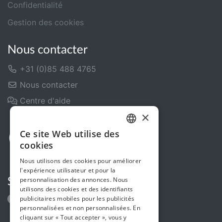
Confidentialité
Gestion des cookies
Nous contacter
+31 (0)85 488 4765
Nous contacter
Centre d'aide
×
Ce site Web utilise des
DUTCH
cookies
FRENCH
Nous utilisons des cookies pour améliorer
l'expérience utilisateur et pour la
ENGLISH
personnalisation des annonces. Nous
Suivez-nous
utilisons des cookies et des identifiants
publicitaires mobiles pour les publicités
personnalisées et non personnalisées. En
cliquant sur « Tout accepter », vous y