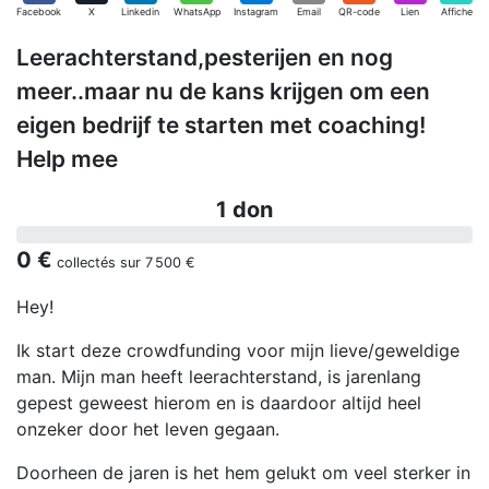
Facebook
X
Linkedin
WhatsApp
Instagram
Email
QR-code
Lien
Affiche
Leerachterstand,pesterijen en nog
meer..maar nu de kans krijgen om een
eigen bedrijf te starten met coaching!
Help mee
1 don
0 €
collectés sur
7 500 €
Hey!
Ik start deze crowdfunding voor mijn lieve/geweldige
man. Mijn man heeft leerachterstand, is jarenlang
gepest geweest hierom en is daardoor altijd heel
onzeker door het leven gegaan.
Doorheen de jaren is het hem gelukt om veel sterker in