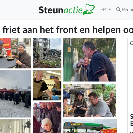
FR
Rech
riet aan het front en helpen oo
C
S