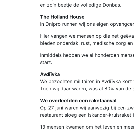
en zo’n beetje de volledige Donbas.
The Holland House
In Dnipro runnen wij ons eigen opvangce
Hier vangen we mensen op die net geëvac
bieden onderdak, rust, medische zorg en 
Inmiddels hebben we al honderden mensen
start.
Avdiïvka
We bezochten militairen in Avdiïvka kor
Toen wij daar waren, was al 80% van de s
We overleefden een raketaanval
Op 27 juni waren wij aanwezig bij een zwa
restaurant sloeg een Iskander-kruisraket i
13 mensen kwamen om het leven en meer