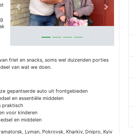
et
m
Previous
Next
e
ag
m
aak
p
u
a
u
an friet en snacks, soms wel duizenden porties
F
n deel van wat we doen.
s
m
o
O
ze gepantserde auto uit frontgebieden
f
dsel en essentiële middelen
b
 praktisch
w
en voor kinderen
oedsel en middelen
O
o
Kramatorsk, Lyman, Pokrovsk, Kharkiv, Dnipro, Kyiv