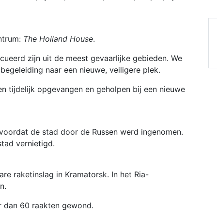
d
d
g
ntrum:
The Holland House
.
w
s
ueerd zijn uit de meest gevaarlijke gebieden. We
begeleiding naar een nieuwe, veiligere plek.
 tijdelijk opgevangen en geholpen bij een nieuwe
t voordat de stad door de Russen werd ingenomen.
tad vernietigd.
re raketinslag in Kramatorsk. In het Ria-
n.
 dan 60 raakten gewond.