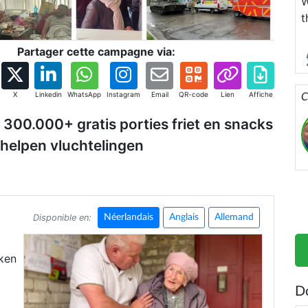
W
t
d
Partager cette campagne via:
F
s
j
X
Linkedin
WhatsApp
Instagram
Email
QR-code
Lien
Affiche
C
K
300.000+ gratis porties friet en snacks
h
 helpen vluchtelingen
v
i
b
d
z
Disponible en:
Néerlandais
Anglais
Allemand
g
e
oken
s
N
D
m