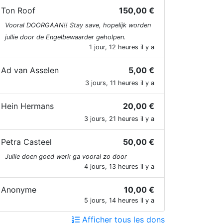
edia het verhaal had opgepakt kwamen
Ton Roof
150,00 €
r donaties binnen waardoor ze daarna
Vooral DOORGAAN!! Stay save, hopelijk worden
eerdere keren terug zijn kunnen gaan en
jullie door de Engelbewaarder geholpen.
er dag zo'n 2000 porties friet konden
1 jour, 12 heures il y a
itdelen. In totaal hebben Franky en Coen
l meer dan 90.000 porties friet
Ad van Asselen
5,00 €
itgedeeld en even zoveel snacks.
3 jours, 11 heures il y a
ranky en Coen bakken niet alleen friet en
Hein Hermans
20,00 €
nacks maar steunen ook op andere
3 jours, 21 heures il y a
anieren de Oekraïnse
orlogsslachtoffers. Ze helpen een
Petra Casteel
50,00 €
ekraïnse organisatie die medicijnen naar
Jullie doen goed werk ga vooral zo door
rontgebieden brengt en zijn sinds kort
4 jours, 13 heures il y a
ezig met structurele hulp aan
eeshuizen.
Anonyme
10,00 €
5 jours, 14 heures il y a
mdat Coen en Franky een tweemans
rganisatie zijn en op social media verslag
Afficher tous les dons