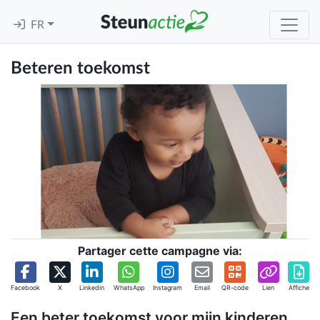
FR
Beteren toekomst
Partager cette campagne via:
Facebook
X
Linkedin
WhatsApp
Instagram
Email
QR-code
Lien
Affiche
Een beter toekomst voor mijn kinderen