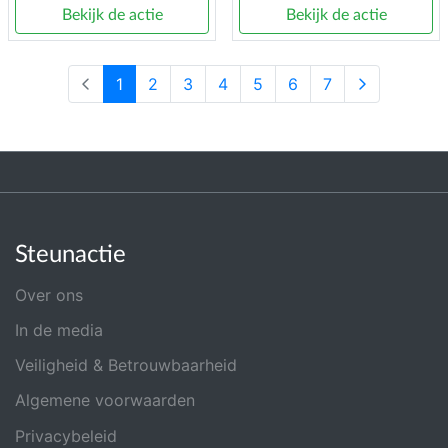
Bekijk de actie
Bekijk de actie
1
2
3
4
5
6
7
Steunactie
Over ons
In de media
Veiligheid & Betrouwbaarheid
Algemene voorwaarden
Privacybeleid