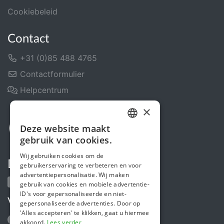
Cookiebeleid
Contact
+31 (0)85 488 4765
Contactformulier
Helpcentrum
×
Deze website maakt
DUTCH
gebruik van cookies.
FRENCH
Wij gebruiken cookies om de
Deel ons
gebruikerservaring te verbeteren en voor
ENGLISH
advertentiepersonalisatie. Wij maken
gebruik van cookies en mobiele advertentie-
ID's voor gepersonaliseerde en niet-
Volg ons
gepersonaliseerde advertenties. Door op
'Alles accepteren' te klikken, gaat u hiermee
akkoord.
Lees verder