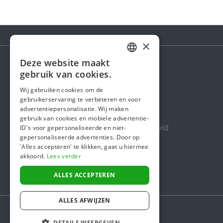
×
Deze website maakt
DUTCH
gebruik van cookies.
Steunactie
FRENCH
Wij gebruiken cookies om de
Over ons
gebruikerservaring te verbeteren en voor
ENGLISH
advertentiepersonalisatie. Wij maken
In de media
gebruik van cookies en mobiele advertentie-
Veiligheid & Betrouwbaarheid
ID's voor gepersonaliseerde en niet-
gepersonaliseerde advertenties. Door op
Algemene voorwaarden
'Alles accepteren' te klikken, gaat u hiermee
akkoord.
Lees verder
Privacybeleid
Cookiebeleid
ALLES ACCEPTEREN
ALLES AFWIJZEN
DETAILS WEERGEVEN