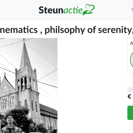
nematics , philsophy of serenity,
A
€