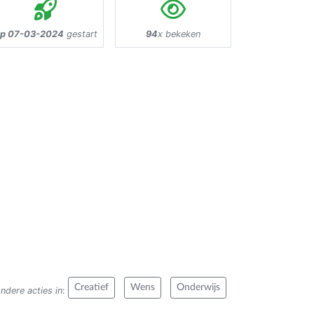
p 07-03-2024
gestart
94
x bekeken
Creatief
Wens
Onderwijs
ndere acties in
: