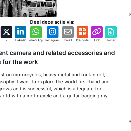
o
Deel deze actie via:
X
Linkedin
WhatsApp
Instagram
Email
QR-code
Link
Poster
cent camera and related accessories and
s for the work
st on motorcycles, heavy metal and rock n roll,
osophy. I want to explore the world first-hand and
grows and is successful, which is adequate for
e world with a motorcycle and a guitar bagging my
A