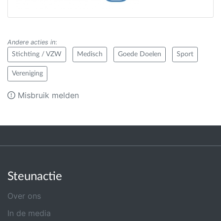
Andere acties in
:
Stichting / VZW
Medisch
Goede Doelen
Sport
Vereniging
Misbruik melden
Steunactie
Over ons
In de media