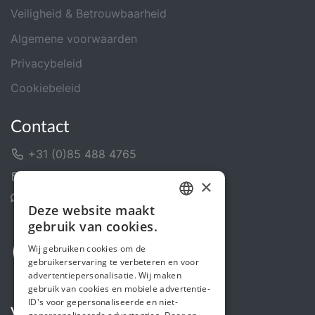
Veiligheid & Betrouwbaarheid
Algemene voorwaarden
Privacybeleid
Cookiebeleid
Contact
+31 (0)85 488 4765
Contactformulier
×
Helpcentrum
Deze website maakt
DUTCH
gebruik van cookies.
FRENCH
Wij gebruiken cookies om de
gebruikerservaring te verbeteren en voor
ENGLISH
advertentiepersonalisatie. Wij maken
gebruik van cookies en mobiele advertentie-
ID's voor gepersonaliseerde en niet-
Volg ons