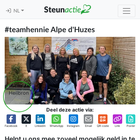
NL
#teamhennie Alpe d'Huzes
Deel deze actie via:
Facebook
X
Linkedin
WhatsApp
Instagram
Email
QR-code
Link
Poster
Helpt u ons mee zoveel mogelijk geld in te