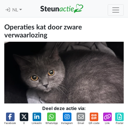
NL
Operaties kat door zware
verwaarlozing
Deel deze actie via:
Facebook
X
Linkedin
WhatsApp
Instagram
Email
QR-code
Link
Poster