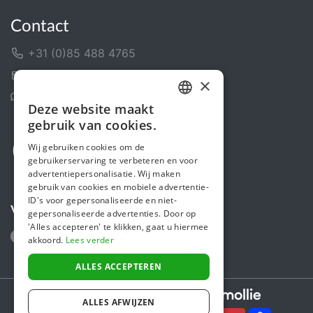
Contact
+31 (0)85 488 4765
Contactformulier
×
Helpcentrum
Deze website maakt
DUTCH
gebruik van cookies.
FRENCH
Wij gebruiken cookies om de
gebruikerservaring te verbeteren en voor
ENGLISH
advertentiepersonalisatie. Wij maken
gebruik van cookies en mobiele advertentie-
ID's voor gepersonaliseerde en niet-
Volg ons
gepersonaliseerde advertenties. Door op
'Alles accepteren' te klikken, gaat u hiermee
akkoord.
Lees verder
ALLES ACCEPTEREN
Secure payments powered by
ALLES AFWIJZEN