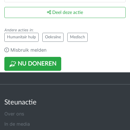
Deel deze actie
Andere acties in
:
Humanitair hulp
Oekraïne
Medisch
Misbruik melden
NU DONEREN
Steunactie
Over ons
In de media