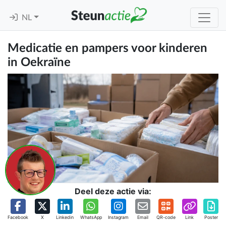
NL
Medicatie en pampers voor kinderen
in Oekraïne
Deel deze actie via:
Facebook
X
Linkedin
WhatsApp
Instagram
Email
QR-code
Link
Poster