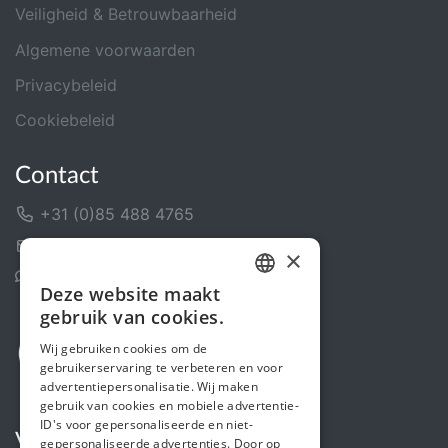
Veiligheid & Betrouwbaarheid
Algemene voorwaarden
Privacybeleid
Cookiebeleid
Contact
+31 (0)85 488 4765
Contactformulier
×
Helpcentrum
Deze website maakt
DUTCH
gebruik van cookies.
FRENCH
Wij gebruiken cookies om de
gebruikerservaring te verbeteren en voor
ENGLISH
advertentiepersonalisatie. Wij maken
gebruik van cookies en mobiele advertentie-
ID's voor gepersonaliseerde en niet-
Volg ons
gepersonaliseerde advertenties. Door op